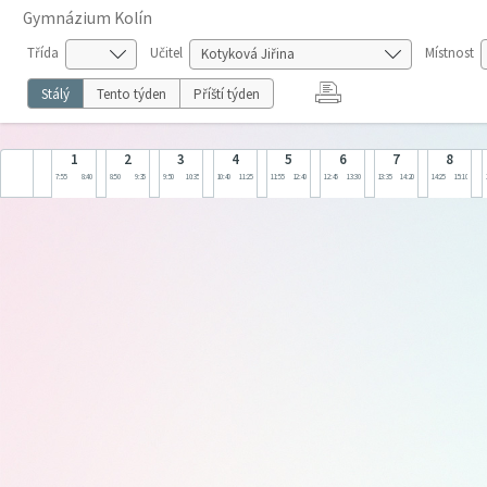
Gymnázium Kolín
Třída
Učitel
Místnost
Stálý
Tento týden
Příští týden
1
2
3
4
5
6
7
8
7:55
8:40
8:50
9:35
9:50
10:35
10:40
11:25
11:55
12:40
12:45
13:30
13:35
14:20
14:25
15:10