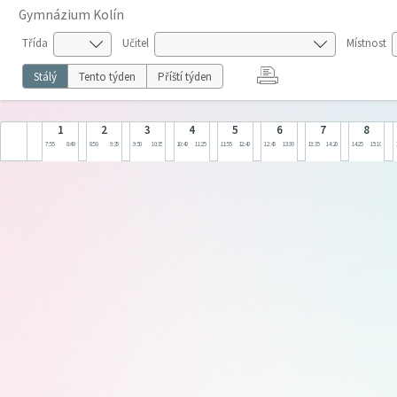
Gymnázium Kolín
Třída
Učitel
Místnost
Stálý
Tento týden
Příští týden
1
2
3
4
5
6
7
8
7:55
8:40
8:50
9:35
9:50
10:35
10:40
11:25
11:55
12:40
12:45
13:30
13:35
14:20
14:25
15:10