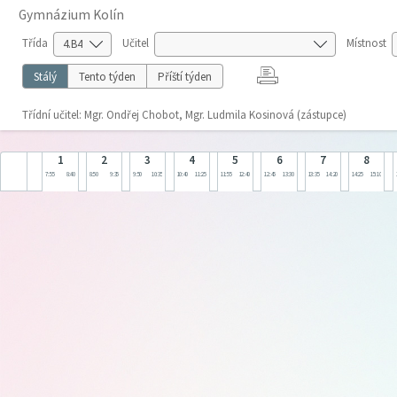
Gymnázium Kolín
Třída
Učitel
Místnost
Stálý
Tento týden
Příští týden
Třídní učitel: Mgr. Ondřej Chobot, Mgr. Ludmila Kosinová (zástupce)
1
2
3
4
5
6
7
8
7:55
8:40
8:50
9:35
9:50
10:35
10:40
11:25
11:55
12:40
12:45
13:30
13:35
14:20
14:25
15:10